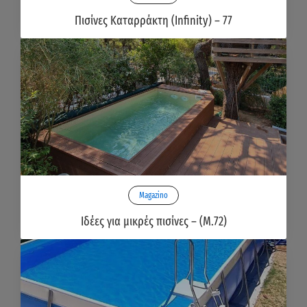
Πισίνες Καταρράκτη (Infinity) – 77
Magazino
Ιδέες για μικρές πισίνες – (Μ.72)