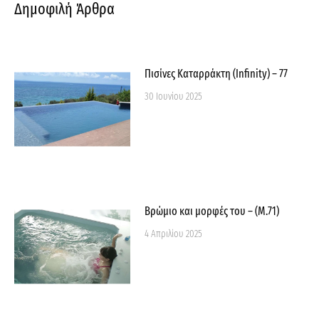
o
e
r
Δημοφιλή Άρθρα
k
a
-
m
f
Πισίνες Καταρράκτη (Infinity) – 77
30 Ιουνίου 2025
Βρώμιο και μορφές του – (M.71)
4 Απριλίου 2025