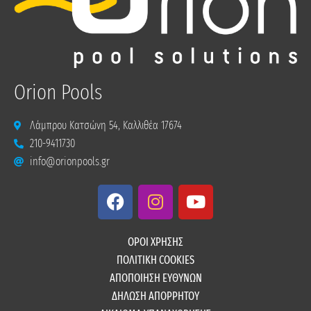
Orion Pools
Λάμπρου Κατσώνη 54, Καλλιθέα 17674
210-9411730
info@orionpools.gr
F
I
Y
a
n
o
c
s
u
e
t
t
ΟΡΟΙ ΧΡΗΣΗΣ
b
a
u
ΠΟΛΙΤΙΚΗ COOKIES
o
g
b
ΑΠΟΠΟΙΗΣΗ ΕΥΘΥΝΩΝ
o
r
e
ΔΗΛΩΣΗ ΑΠΟΡΡΗΤΟΥ