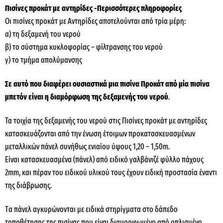
Πισίνες προκάτ με αντηρίδες -Περισσότερες πληροφορίες
Οι πισίνες προκάτ με Αντηρίδες αποτελούνται από τρία μέρη:
α) τη δεξαμενή του νερού
β) το σύστημα κυκλοφορίας – φίλτρανσης του νερού
γ) το τμήμα απολύμανσης
Σε αυτό που διαφέρει ουσιαστικά μια πισίνα Προκάτ από μία πισίνα
μπετόν είναι η διαμόρφωση της δεξαμενής του νερού
.
Τα τοιχία της δεξαμενής του νερού στις Πισίνες προκάτ με αντηρίδες
κατασκευάζονται από την ένωση έτοιμων προκατασκευασμένων
μεταλλικών πάνελ συνήθως ενιαίου ύψους 1,20 – 1,50m.
Είναι κατασκευασμένα (πάνελ) από ειδικό γαλβάνιζέ φύλλο πάχους
2mm, και πέραν του ειδικού υλικού τους έχουν ειδική προστασία έναντι
της διάβρωσης.
Tα πάνελ αγκυρώνονται με ειδικά στηρίγματα στο δάπεδο
τοποθέτησης της πισίνας που είναι διαμορφωμένο από οπλισμένο