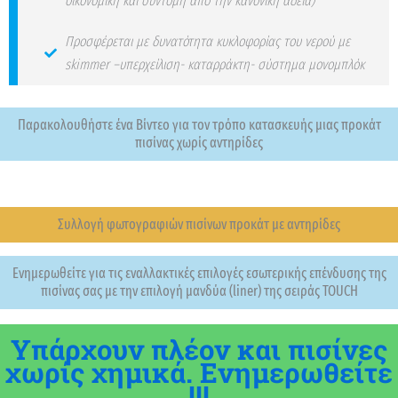
οικονομική και σύντομη από την κανονική άδεια)
Προσφέρεται με δυνατότητα κυκλοφορίας του νερού με
skimmer –υπερχείλιση- καταρράκτη- σύστημα μονομπλόκ
Παρακολουθήστε ένα Βίντεο για τον τρόπο κατασκευής μιας προκάτ
πισίνας χωρίς αντηρίδες
Συλλογή φωτογραφιών πισίνων προκάτ με αντηρίδες
Ενημερωθείτε για τις εναλλακτικές επιλογές εσωτερικής επένδυσης της
πισίνας σας με την επιλογή μανδύα (liner) της σειράς TOUCH
Υπάρχουν πλέον και πισίνες
χωρίς χημικά. Ενημερωθείτε
!!!