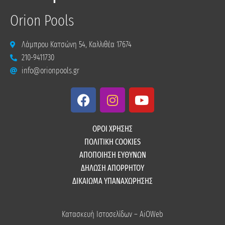
Orion Pools
Λάμπρου Κατσώνη 54, Καλλιθέα 17674
210-9411730
info@orionpools.gr
F
I
Y
a
n
o
c
s
u
e
t
t
ΟΡΟΙ ΧΡΗΣΗΣ
b
a
u
ΠΟΛΙΤΙΚΗ COOKIES
o
g
b
ΑΠΟΠΟΙΗΣΗ ΕΥΘΥΝΩΝ
o
r
e
ΔΗΛΩΣΗ ΑΠΟΡΡΗΤΟΥ
k
a
ΔΙΚΑΙΩΜΑ ΥΠΑΝΑΧΩΡΗΣΗΣ
m
Κατασκευή Ιστοσελίδων – AiOWeb