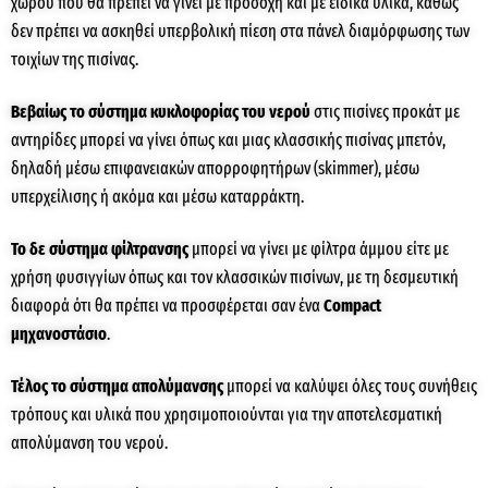
χώρου που θα πρέπει να γίνει με προσοχή και με ειδικά υλικά, καθώς
δεν πρέπει να ασκηθεί υπερβολική πίεση στα πάνελ διαμόρφωσης των
τοιχίων της πισίνας.
Βεβαίως το σύστημα κυκλοφορίας του νερού
στις πισίνες προκάτ με
αντηρίδες μπορεί να γίνει όπως και μιας κλασσικής πισίνας μπετόν,
δηλαδή μέσω επιφανειακών απορροφητήρων (skimmer), μέσω
υπερχείλισης ή ακόμα και μέσω καταρράκτη.
Το δε σύστημα φίλτρανσης
μπορεί να γίνει με φίλτρα άμμου είτε με
χρήση φυσιγγίων όπως και τον κλασσικών πισίνων, με τη δεσμευτική
διαφορά ότι θα πρέπει να προσφέρεται σαν ένα
C
ompact
μηχανοστάσιο
.
Τέλος το σύστημα απολύμανσης
μπορεί να καλύψει όλες τους συνήθεις
τρόπους και υλικά που χρησιμοποιούνται για την αποτελεσματική
απολύμανση του νερού.