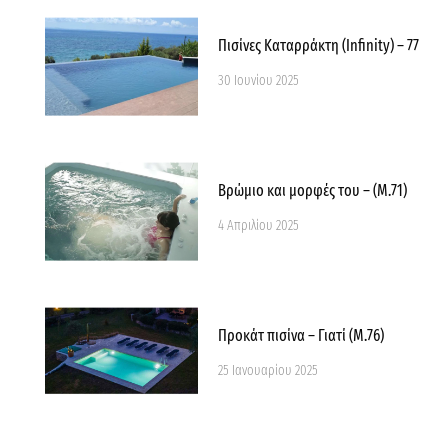
Πισίνες Καταρράκτη (Infinity) – 77
30 Ιουνίου 2025
Βρώμιο και μορφές του – (M.71)
4 Απριλίου 2025
Προκάτ πισίνα – Γιατί (M.76)
25 Ιανουαρίου 2025