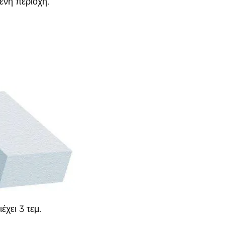
ένη περιοχή.
χει 3 τεμ.