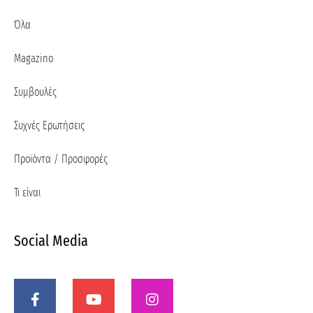
Όλα
Magazino
Συμβουλές
Συχνές Ερωτήσεις
Προϊόντα / Προσφορές
Τι είναι
Social Media
F
Y
I
a
o
n
c
u
s
e
t
t