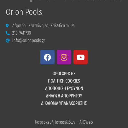
Orion Pools
Λάμπρου Κατσώνη 54, Καλλιθέα 17674
210-9411730
info@orionpools.gr
F
I
Y
a
n
o
c
s
u
e
t
t
ΟΡΟΙ ΧΡΗΣΗΣ
b
a
u
ΠΟΛΙΤΙΚΗ COOKIES
o
g
b
ΑΠΟΠΟΙΗΣΗ ΕΥΘΥΝΩΝ
o
r
e
ΔΗΛΩΣΗ ΑΠΟΡΡΗΤΟΥ
k
a
ΔΙΚΑΙΩΜΑ ΥΠΑΝΑΧΩΡΗΣΗΣ
m
Κατασκευή Ιστοσελίδων – AiOWeb