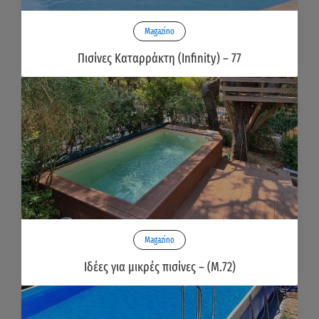
Magazino
Πισίνες Καταρράκτη (Infinity) – 77
Magazino
Ιδέες για μικρές πισίνες – (Μ.72)