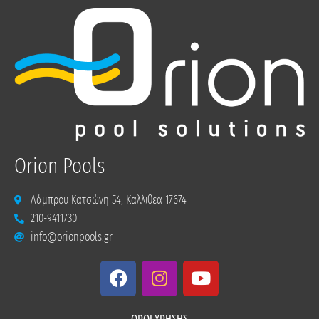
Orion Pools
Λάμπρου Κατσώνη 54, Καλλιθέα 17674
210-9411730
info@orionpools.gr
F
I
Y
a
n
o
c
s
u