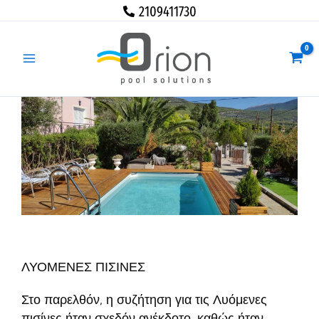
Μετάβαση
2109411730
στο
περιεχόμενο
ΛΥΟΜΕΝΕΣ ΠΙΣΙΝΕΣ
Στο παρελθόν, η συζήτηση για τις Λυόμενες
πισίνες ήταν σχεδόν ανέκδοτο, καθώς ήταν