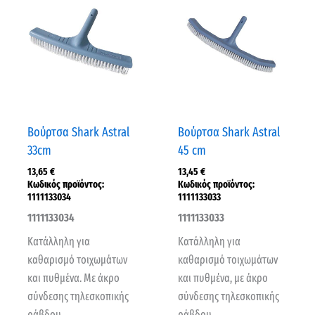
Βούρτσα Shark Astral
Βούρτσα Shark Astral
33cm
45 cm
13,65
€
13,45
€
Κωδικός προϊόντος:
Κωδικός προϊόντος:
1111133034
1111133033
1111133034
1111133033
Κατάλληλη για
Κατάλληλη για
καθαρισμό τοιχωμάτων
καθαρισμό τοιχωμάτων
και πυθμένα. Με άκρο
και πυθμένα, με άκρο
σύνδεσης τηλεσκοπικής
σύνδεσης τηλεσκοπικής
ράβδου
ράβδου.