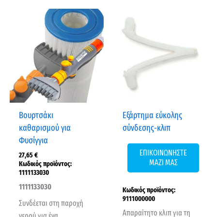
Βουρτσάκι
Εξάρτημα εύκολης
καθαρισμού για
σύνδεσης-κλιπ
Φυσίγγια
ΕΠΙΚΟΙΝΩΝΗΣΤΕ
27,65
€
ΜΑΖΙ ΜΑΣ
Κωδικός προϊόντος:
1111133030
1111133030
Κωδικός προϊόντος:
9111000000
Συνδέεται στη παροχή
Απαραίτητο κλιπ για τη
νερού για ένα