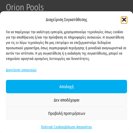
Orion Pools
Διαχείριση Συγκατάθεσης
Λάμπρου Κατσώνη 54, Καλλιθέα 17674
Για να παρέχουμε την καλύτερη εμπειρία, χρησιμοποιούμε τεχνολογίες όπως cookies
210-9411730
για την αποθήκευση ή/και την πρόσβαση σε πληροφορίες συσκευών. Η συγκατάθεση
info@orionpools.gr
για τις εν λόγω τεχνολογίες θα μας επιτρέψει να επεξεργαστούμε δεδομένα
προσωπικού χαρακτήρα, όπως συμπεριφορά περιήγησης ή μοναδικά αναγνωριστικά σε
αυτόν τον ιστότοπο. Η μη συγκατάθεση ή η ανάκληση της συγκατάθεσης, μπορεί να
F
I
Y
επηρεάσει αρνητικά ορισμένες λειτουργίες και δυνατότητες.
a
n
o
c
s
u
Διαχείριση υπηρεσιών
e
t
t
ΟΡΟΙ ΧΡΗΣΗΣ
b
a
u
ΠΟΛΙΤΙΚΗ COOKIES
Αποδοχή
o
g
b
ΑΠΟΠΟΙΗΣΗ ΕΥΘΥΝΩΝ
o
r
e
Δεν αποδέχομαι
ΔΗΛΩΣΗ ΑΠΟΡΡΗΤΟΥ
k
a
ΔΙΚΑΙΩΜΑ ΥΠΑΝΑΧΩΡΗΣΗΣ
Προβολή προτιμήσεων
m
ΦΙΛΤΡΑ
Πολιτική Cookies
Δήλωση Απορρήτου
Κατασκευή Ιστοσελίδων – AiOWeb