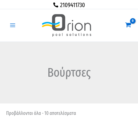
Μετάβαση
2109411730
στο
περιεχόμενο
Βούρτσες
Προβάλλονται όλα - 10 αποτελέσματα