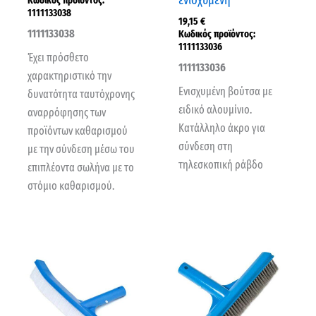
ενισχυμένη
Κωδικός προϊόντος:
1111133038
19,15
€
1111133038
Κωδικός προϊόντος:
1111133036
Έχει πρόσθετο
1111133036
χαρακτηριστικό την
Ενισχυμένη βούτσα με
δυνατότητα ταυτόχρονης
ειδικό αλουμίνιο.
αναρρόφησης των
Κατάλληλο άκρο για
προϊόντων καθαρισμού
σύνδεση στη
με την σύνδεση μέσω του
τηλεσκοπική ράβδο
επιπλέοντα σωλήνα με το
στόμιο καθαρισμού.