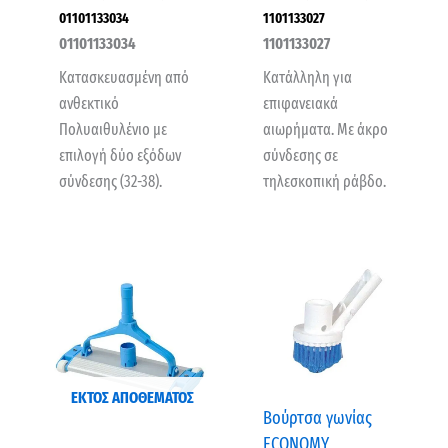
01101133034
1101133027
01101133034
1101133027
Κατασκευασμένη από
Κατάλληλη για
ανθεκτικό
επιφανειακά
Πολυαιθυλένιο με
αιωρήματα. Με άκρο
επιλογή δύο εξόδων
σύνδεσης σε
σύνδεσης (32-38).
τηλεσκοπική ράβδο.
ΕΚΤΌΣ ΑΠΟΘΈΜΑΤΟΣ
Βούρτσα γωνίας
ECONOMY