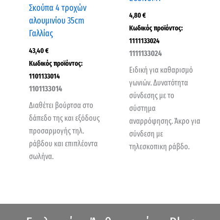
Σκούπα 4 τροχών
4,80
€
αλουμινίου 35cm
Κωδικός προϊόντος:
Γαλλίας
1111133024
43,40
€
1111133024
Κωδικός προϊόντος:
Ειδική για καθαρισμό
1101133014
γωνιών. Δυνατότητα
1101133014
σύνδεσης με το
Διαθέτει βούρτσα στο
σύστημα
δάπεδο της και εξόδους
αναρρόφησης. Άκρο για
προσαρμογής τηλ.
σύνδεση με
ράβδου και επιπλέοντα
τηλεσκοπικη ράβδο.
σωλήνα.