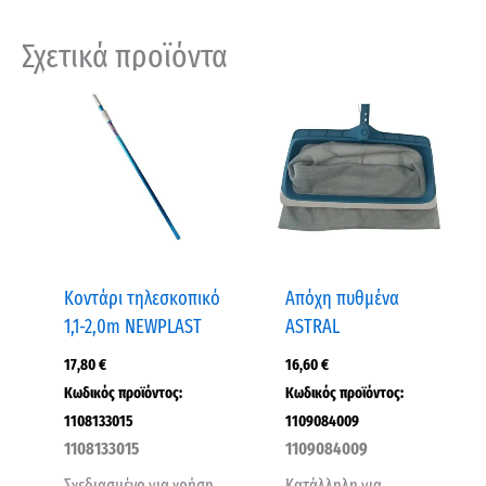
Σχετικά προϊόντα
Κοντάρι τηλεσκοπικό
Απόχη πυθμένα
1,1-2,0m NEWPLAST
ASTRAL
17,80
€
16,60
€
Κωδικός προϊόντος:
Κωδικός προϊόντος:
1108133015
1109084009
1108133015
1109084009
Σχεδιασμένο για χρήση
Κατάλληλη για