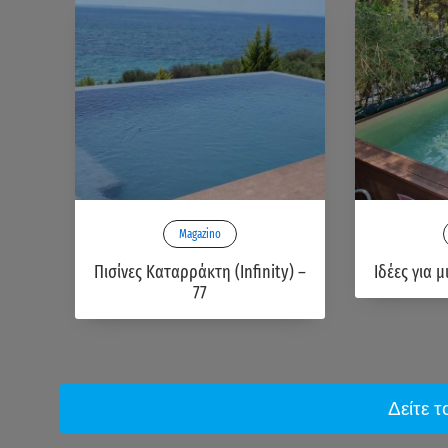
Magazino
Πισίνες Καταρράκτη (Infinity) –
Ιδέες για μ
77
Δείτε 