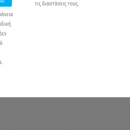
ΜΑΣ
τις διαστάσεις τους.
φάνεια
ιδική
Δεν
μό
α.