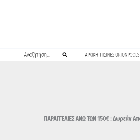
Μετάβαση
στο
περιεχόμενο
Search
ΑΡΧΙΚΗ
ΠΙΣΙΝΕΣ ORIONPOOLS
for:
ΠΑΡΑΓΓΕΛΙΕΣ ΑΝΩ ΤΩΝ 150€ : Δωρεάν Απο