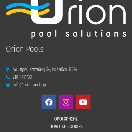
Orion Pools
Λάμπρου Κατσώνη 54, Καλλιθέα 17674
210-9411730
info@orionpools.gr
F
I
Y
a
n
o
c
s
u
e
t
t
ΟΡΟΙ ΧΡΗΣΗΣ
b
a
u
ΠΟΛΙΤΙΚΗ COOKIES