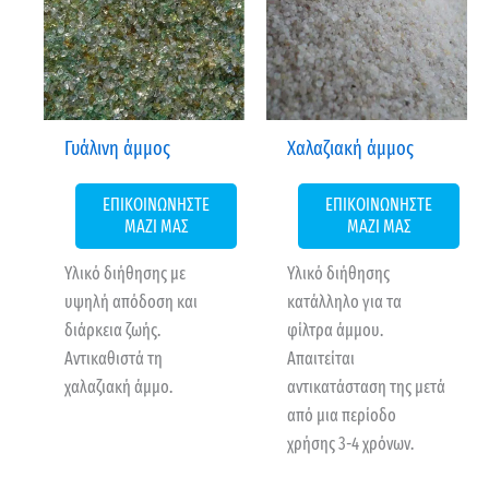
Γυάλινη άμμος
Χαλαζιακή άμμος
ΕΠΙΚΟΙΝΩΝΗΣΤΕ
ΕΠΙΚΟΙΝΩΝΗΣΤΕ
ΜΑΖΙ ΜΑΣ
ΜΑΖΙ ΜΑΣ
Υλικό διήθησης με
Υλικό διήθησης
υψηλή απόδοση και
κατάλληλο για τα
διάρκεια ζωής.
φίλτρα άμμου.
Αντικαθιστά τη
Απαιτείται
χαλαζιακή άμμο.
αντικατάσταση της μετά
από μια περίοδο
χρήσης 3-4 χρόνων.