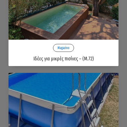
Magazino
Ιδέες για μικρές πισίνες – (Μ.72)