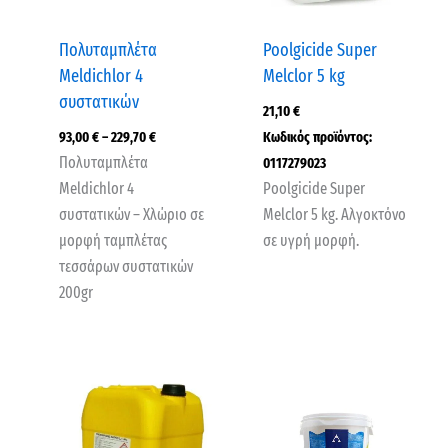
Πολυταμπλέτα
Poolgicide Super
Meldichlor 4
Melclor 5 kg
συστατικών
21,10
€
93,00
€
–
229,70
€
Κωδικός προϊόντος:
Πολυταμπλέτα
0117279023
Meldichlor 4
Poolgicide Super
συστατικών – Χλώριο σε
Melclor 5 kg. Αλγοκτόνο
μορφή ταμπλέτας
σε υγρή μορφή.
τεσσάρων συστατικών
200gr
Price
range:
77,00 €
through
178,00 €