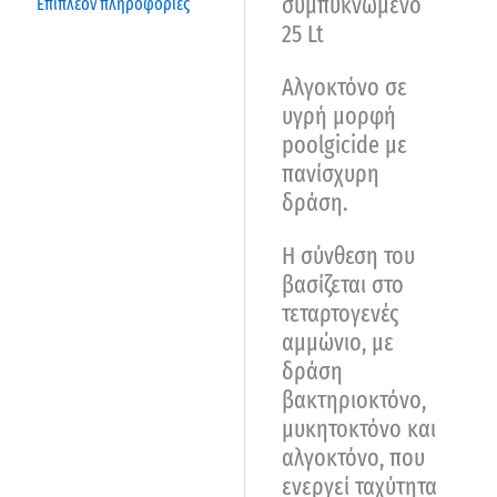
συμπυκνωμένο
Επιπλέον πληροφορίες
25 Lt
Αλγοκτόνο σε
υγρή μορφή
poolgicide με
πανίσχυρη
δράση.
Η σύνθεση του
βασίζεται στο
τεταρτογενές
αμμώνιο, με
δράση
βακτηριοκτόνο,
μυκητοκτόνο και
αλγοκτόνο, που
ενεργεί ταχύτητα