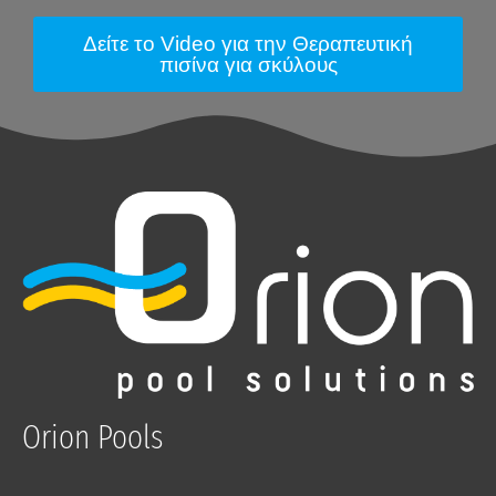
Δείτε το Video για την Θεραπευτική
πισίνα για σκύλους
Orion Pools