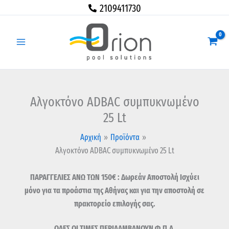
Μετάβαση
Αλγοκτόνο
2109411730
στο
ADBAC
περιεχόμενο
συμπυκνωμένο
25
Lt
ποσότητα
Αλγοκτόνο ADBAC συμπυκνωμένο
25 Lt
Αρχική
Προϊόντα
Αλγοκτόνο ADBAC συμπυκνωμένο 25 Lt
ΠΑΡΑΓΓΕΛΙΕΣ ΑΝΩ ΤΩΝ 150€ : Δωρεάν Αποστολή Ισχύει
μόνο για τα προάστια της Αθήνας και για την αποστολή σε
πρακτορείο επιλογής σας.
ΟΛΕΣ ΟΙ ΤΙΜΕΣ ΠΕΡΙΛΑΜΒΑΝΟΥΝ Φ.Π.Α.