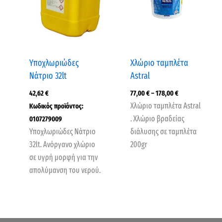
Υποχλωριώδες
Χλώριο ταμπλέτα
Νάτριο 32lt
Astral
42,62
€
77,00
€
–
178,00
€
Χλώριο ταμπλέτα Astral
Κωδικός προϊόντος:
. Χλώριο βραδείας
0107279009
Υποχλωριώδες Νάτριο
διάλυσης σε ταμπλέτα
32lt. Ανόργανο χλώριο
200gr
σε υγρή μορφή για την
απολύμανση του νερού.