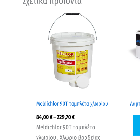
Σχετικά προϊόντα
Price
range:
84,00 €
through
229,70 €
Meldichlor 90Τ ταμπλέτα χλωρίου
Λαμ
84,00
€
–
229,70
€
Meldichlor 90Τ ταμπλέτα
χλωρίου . Χλώριο βραδείας