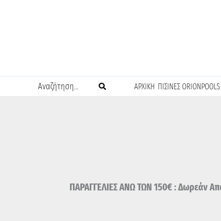
Μετάβαση
στο
περιεχόμενο
Search
ΑΡΧΙΚΗ
ΠΙΣΙΝΕΣ ORIONPOOLS
for:
ΠΑΡΑΓΓΕΛΙΕΣ ΑΝΩ ΤΩΝ 150€ : Δωρεάν Απο