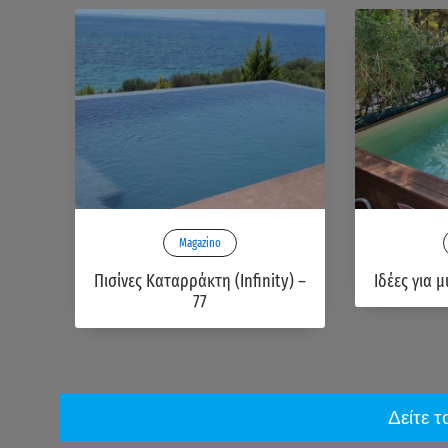
Magazino
Πισίνες Καταρράκτη (Infinity) –
Ιδέες για μ
77
Δείτε 