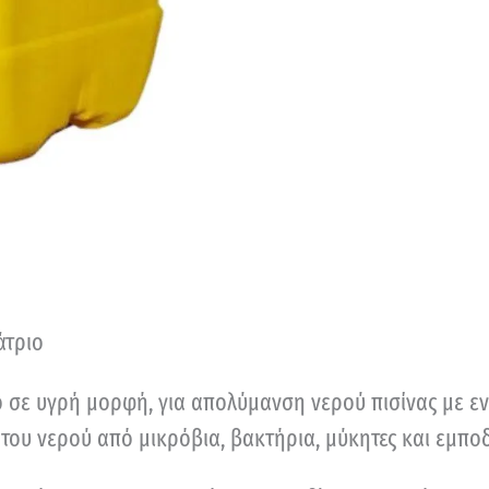
άτριο
 σε υγρή μορφή, για απολύμανση νερού πισίνας με ενε
ου νερού από μικρόβια, βακτήρια, μύκητες και εμποδ