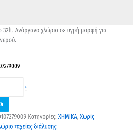
 32lt. Ανόργανο χλώριο σε υγρή μορφή για
νερού.
07279009
+
θι
0107279009
Κατηγορίες:
ΧΗΜΙΚΑ
,
Χωρίς
λώριο ταχείας διάλυσης