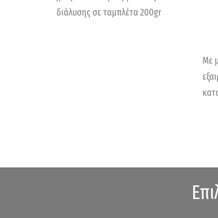
διάλυσης σε ταμπλέτα 200gr
Με 
εξα
κατ
Επι