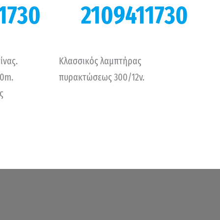
1730
2109411730
ίνας.
Κλασσικός λαμπτήρας
10m.
πυρακτώσεως 300/12v.
ς