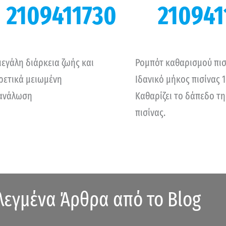
2109411730
210941
μεγάλη διάρκεια ζωής και
Ρομπότ καθαρισμού πισ
ιρετικά μειωμένη
Ιδανικό μήκος πισίνας 
ανάλωση
Καθαρίζει το δάπεδο τη
πισίνας.
λεγμένα Άρθρα από το Blog