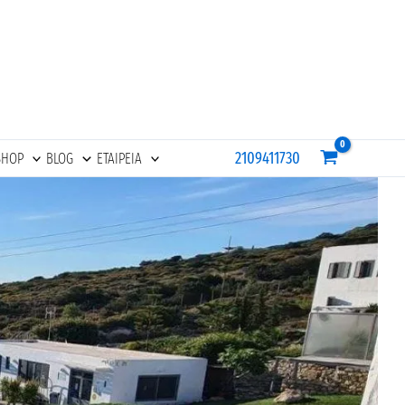
2109411730
SHOP
BLOG
ΕΤΑΙΡΕΙΑ