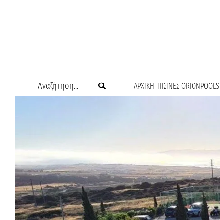
Μετάβαση
στο
περιεχόμενο
Search
ΑΡΧΙΚΗ
ΠΙΣΙΝΕΣ ORIONPOOLS
for: