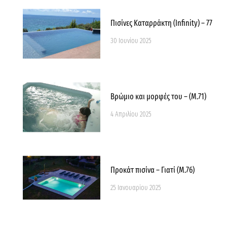
Πισίνες Καταρράκτη (Infinity) – 77
30 Ιουνίου 2025
Βρώμιο και μορφές του – (M.71)
4 Απριλίου 2025
Προκάτ πισίνα – Γιατί (M.76)
25 Ιανουαρίου 2025