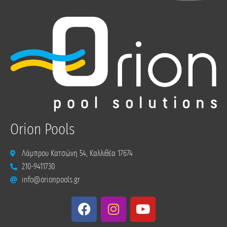
Orion Pools
Λάμπρου Κατσώνη 54, Καλλιθέα 17674
210-9411730
info@orionpools.gr
F
I
Y
a
n
o