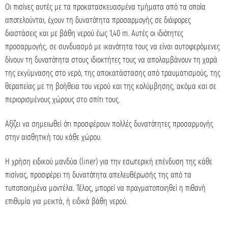
Οι πισίνες αυτές με τα προκατασκευασμένα τμήματα από τα οποία
αποτελούνται, έχουν τη δυνατότητα προσαρμογής σε διάφορες
διαστάσεις και με βάθη νερού έως 1,40 m. Αυτές οι ιδιότητες
προσαρμογής, σε συνδυασμό με ικανότητα τους να είναι αυτοφερόμενες
δίνουν τη δυνατότητα στους ιδιοκτήτες τους να απολαμβάνουν τη χαρά
της εκγύμνασης στο νερό, της αποκατάστασης από τραυματισμούς, της
θεραπείας με τη βοήθεια του νερού και της κολύμβησης, ακόμα και σε
περιορισμένους χώρους στο σπίτι τους.
Αξίζει να σημειωθεί ότι προσφέρουν πολλές δυνατότητες προσαρμογής
στην αισθητική του κάθε χώρου.
Η χρήση ειδικού μανδύα (liner) για την εσωτερική επένδυση της κάθε
πισίνας, προσφέρει τη δυνατότητα απελευθέρωσής της από τα
τυποποιημένα μοντέλα. Τέλος, μπορεί να πραγματοποιηθεί η πιθανή
επιθυμία για μεικτά, ή ειδικά βάθη νερού.