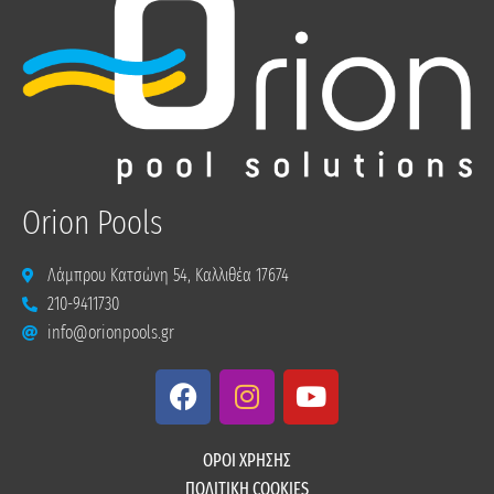
Orion Pools
Λάμπρου Κατσώνη 54, Καλλιθέα 17674
210-9411730
info@orionpools.gr
F
I
Y
a
n
o
c
s
u
e
t
t
ΟΡΟΙ ΧΡΗΣΗΣ
b
a
u
ΠΟΛΙΤΙΚΗ COOKIES