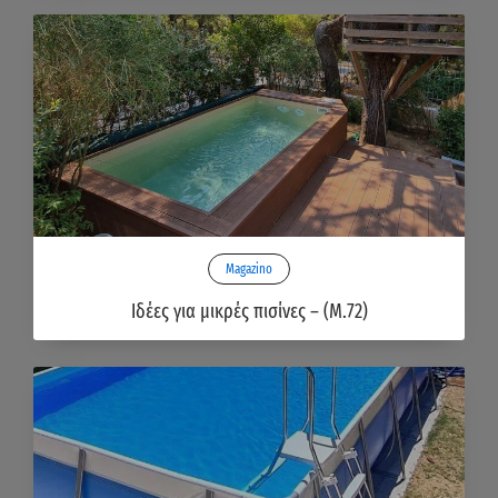
Magazino
Ιδέες για μικρές πισίνες – (Μ.72)