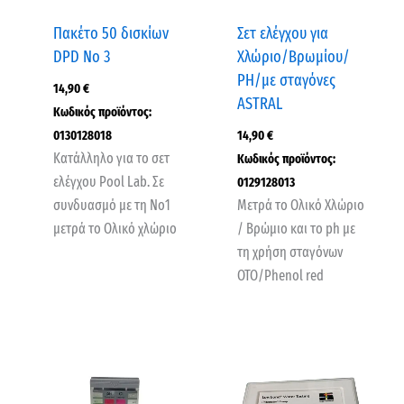
Πακέτο 50 δισκίων
Σετ ελέγχου για
DPD No 3
Χλώριο/Βρωμίου/
ΡΗ/με σταγόνες
14,90
€
ASTRAL
Κωδικός προϊόντος:
0130128018
14,90
€
Κατάλληλο για το σετ
Κωδικός προϊόντος:
ελέγχου Pool Lab. Σε
0129128013
συνδυασμό με τη Νο1
Μετρά το Ολικό Χλώριο
μετρά το Ολικό χλώριο
/ Βρώμιο και το ph με
τη χρήση σταγόνων
ΟΤΟ/Phenol red