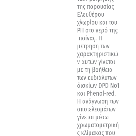
της παρουσίας
Ελευθέρου
χλωρίου και του
ΡΗ στο νερό της
πισίνας. Η
μέτρηση των
χαρακτηριστικώ
ν αυτών γίνεται
με τη βοήθεια
των ευδιάλυτων
δισκίων DPD No1
και Phenol-red.
Η ανάγνωση των
αποτελεσμάτων
γίνεται μέσω
χρωματομετρική
ς κλίμακας που