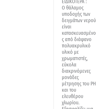
ΕΙΔΙΚΟΤΕΡΑ :
Ο θάλαμος
υποδοχής των
δειγμάτων νερού
είναι
κατασκευασμένο
ς από διάφανο
πολυακρυλικό
υλικό με
χρωματιστές,
εύκολα
διακρινόμενες
μονάδες
μέτρησης του ΡΗ
και του
ελευθέρου
χλωρίου.
Εξασφαλίζει μια