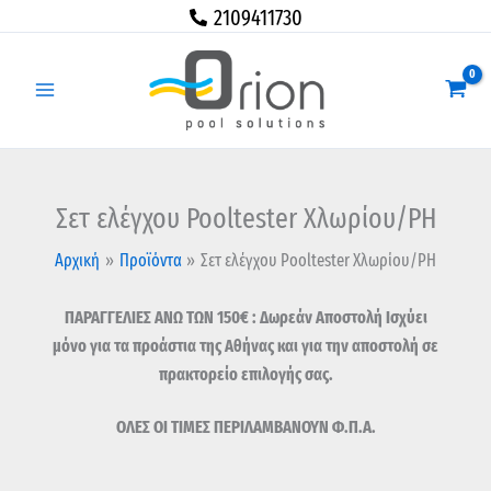
Μετάβαση
Σετ
2109411730
στο
ελέγχου
περιεχόμενο
Pooltester
Χλωρίου/
ΡΗ
ποσότητα
Σετ ελέγχου Pooltester Χλωρίου/ΡΗ
Αρχική
Προϊόντα
Σετ ελέγχου Pooltester Χλωρίου/ΡΗ
ΠΑΡΑΓΓΕΛΙΕΣ ΑΝΩ ΤΩΝ 150€ : Δωρεάν Αποστολή Ισχύει
μόνο για τα προάστια της Αθήνας και για την αποστολή σε
πρακτορείο επιλογής σας.
ΟΛΕΣ ΟΙ ΤΙΜΕΣ ΠΕΡΙΛΑΜΒΑΝΟΥΝ Φ.Π.Α.