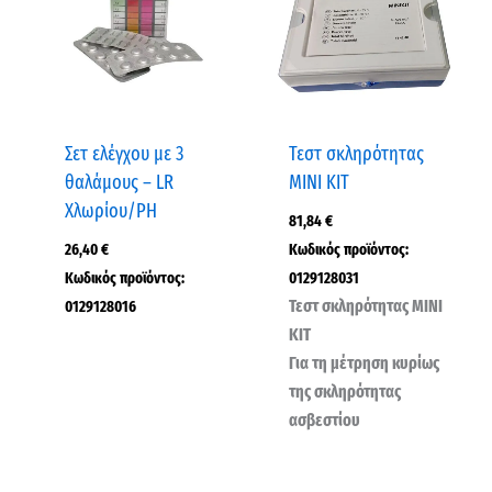
Σετ ελέγχου με 3
Τεστ σκληρότητας
θαλάμους – LR
MINI KIT
Χλωρίου/ΡΗ
81,84
€
26,40
€
Κωδικός προϊόντος:
Κωδικός προϊόντος:
0129128031
Τεστ σκληρότητας ΜΙΝΙ
0129128016
ΚΙΤ
Για τη μέτρηση κυρίως
της σκληρότητας
ασβεστίου