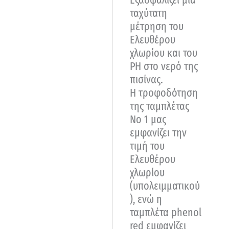
ταχύτατη
μέτρηση του
Ελευθέρου
χλωρίου και του
ΡΗ στο νερό της
πισίνας.
Η τροφοδότηση
της ταμπλέτας
Νο 1 μας
εμφανίζει την
τιμή του
Ελευθέρου
χλωρίου
(υπολειμματικού
), ενώ η
ταμπλέτα phenol
red εμφανίζει