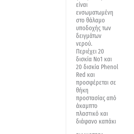
είναι
ενσωματωμένη
στο θάλαμο
υποδοχής των
δειγμάτων
νερού.
Περιέχει 20
δισκία Νο1 και
20 δισκία Phenol
Red και
προσφέρεται σε
θήκη
προστασίας από
άκαμπτο
πλαστικό και
διάφανο καπάκι