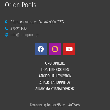
Orion Pools
Λάμπρου Κατσώνη 54, Καλλιθέα 17674
210-9411730
info@orionpools.gr
F
I
Y
a
n
o
c
s
u
e
t
t
ΟΡΟΙ ΧΡΗΣΗΣ
b
a
u
ΠΟΛΙΤΙΚΗ COOKIES
o
g
b
ΑΠΟΠΟΙΗΣΗ ΕΥΘΥΝΩΝ
o
r
e
ΔΗΛΩΣΗ ΑΠΟΡΡΗΤΟΥ
k
a
ΔΙΚΑΙΩΜΑ ΥΠΑΝΑΧΩΡΗΣΗΣ
m
Κατασκευή Ιστοσελίδων – AiOWeb