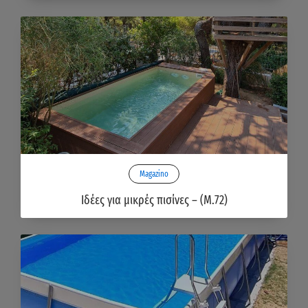
Magazino
Ιδέες για μικρές πισίνες – (Μ.72)