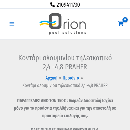
Μετάβαση
Κοντάρι
2109411730
στο
αλουμινίου
περιεχόμενο
τηλεσκοπικό
2,4
-4,8
PRAHER
ποσότητα
Κοντάρι αλουμινίου τηλεσκοπικό
2,4 -4,8 PRAHER
Αρχική
Προϊόντα
Κοντάρι αλουμινίου τηλεσκοπικό 2,4 -4,8 PRAHER
ΠΑΡΑΓΓΕΛΙΕΣ ΑΝΩ ΤΩΝ 150€ : Δωρεάν Αποστολή Ισχύει
μόνο για τα προάστια της Αθήνας και για την αποστολή σε
πρακτορείο επιλογής σας.
ΟΛΕΣ ΟΙ ΤΙΜΕΣ ΠΕΡΙΛΑΜΒΑΝΟΥΝ Φ.Π.Α.