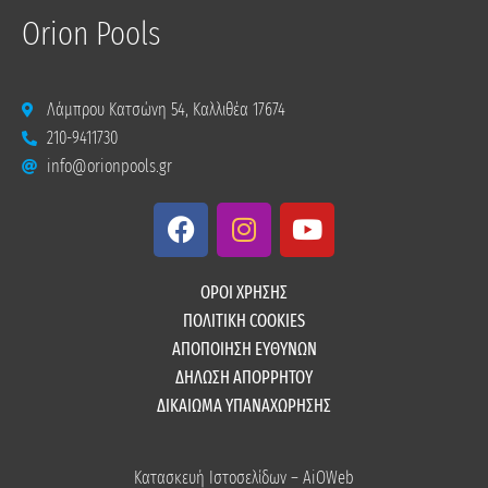
Orion Pools
Λάμπρου Κατσώνη 54, Καλλιθέα 17674
210-9411730
info@orionpools.gr
F
I
Y
a
n
o
c
s
u
e
t
t
ΟΡΟΙ ΧΡΗΣΗΣ
b
a
u
ΠΟΛΙΤΙΚΗ COOKIES
o
g
b
ΑΠΟΠΟΙΗΣΗ ΕΥΘΥΝΩΝ
o
r
e
ΔΗΛΩΣΗ ΑΠΟΡΡΗΤΟΥ
k
a
ΔΙΚΑΙΩΜΑ ΥΠΑΝΑΧΩΡΗΣΗΣ
m
Κατασκευή Ιστοσελίδων – AiOWeb