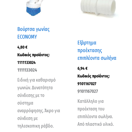
Βούρτσα γωνίας
ECONOMY
Εξάρτημα
4,80
€
προέκτασης
Κωδικός προϊόντος:
επιπλέοντα σωλήνα
1111133024
6,94
€
1111133024
Κωδικός προϊόντος:
Ειδική για καθαρισμό
9101167027
γωνιών. Δυνατότητα
9101167027
σύνδεσης με το
Κατάλληλο για
σύστημα
προέκταση του
αναρρόφησης. Άκρο για
επιπλέοντα σωλήνα.
σύνδεση με
Από πλαστικό υλικό.
τηλεσκοπικη ράβδο.