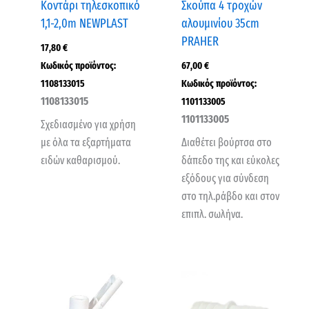
Κοντάρι τηλεσκοπικό
Σκούπα 4 τροχών
1,1-2,0m NEWPLAST
αλουμινίου 35cm
PRAHER
17,80
€
Κωδικός προϊόντος:
67,00
€
1108133015
Κωδικός προϊόντος:
1108133015
1101133005
1101133005
Σχεδιασμένο για χρήση
με όλα τα εξαρτήματα
Διαθέτει βούρτσα στο
ειδών καθαρισμού.
δάπεδο της και εύκολες
εξόδους για σύνδεση
στο τηλ.ράβδο και στον
επιπλ. σωλήνα.