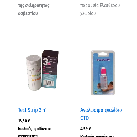
της σκληρότητας
παρουσία Ελευθέρου
ασβεστίου
χλωρίου
Test Strip 3in1
Αναλώσιμο φιαλίδιο
OΤΟ
13,50
€
Κωδικός προϊόντος:
4,59
€
0129128032
Κωδικός προϊόντος: