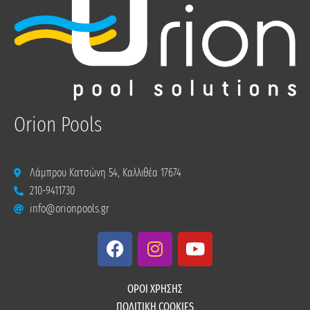
Orion Pools
Λάμπρου Κατσώνη 54, Καλλιθέα 17674
210-9411730
info@orionpools.gr
F
I
Y
a
n
o
c
s
u
e
t
t
ΟΡΟΙ ΧΡΗΣΗΣ
b
a
u
ΠΟΛΙΤΙΚΗ COOKIES