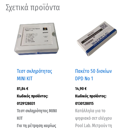
Σχετικά προϊόντα
Τεστ σκληρότητας
Πακέτο 50 δισκίων
MINI KIT
DPD No 1
81,84
€
14,90
€
Κωδικός προϊόντος:
Κωδικός προϊόντος:
0129128031
0130128015
Τεστ σκληρότητας ΜΙΝΙ
Κατάλληλα για το
ΚΙΤ
ψηφιακό σετ ελέγχου
Για τη μέτρηση κυρίως
Pool Lab. Μετρούν τη