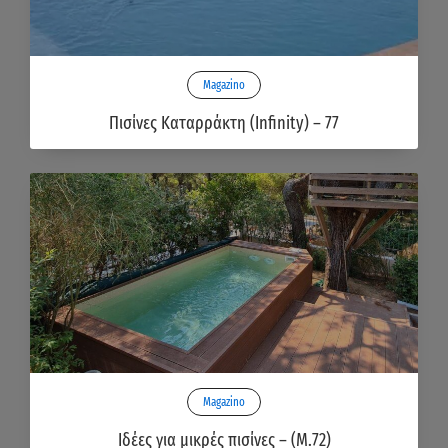
Magazino
Πισίνες Καταρράκτη (Infinity) – 77
Magazino
Ιδέες για μικρές πισίνες – (Μ.72)