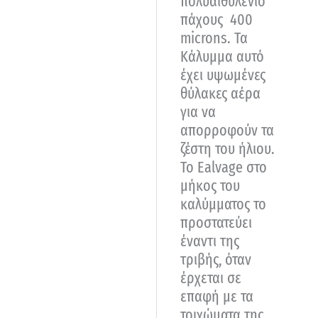
πολυαιθυλένιο
πάχους 400
microns. Τα
Κάλυμμα αυτό
έχει υψωμένες
θύλακες αέρα
για να
απορροφούν τα
ζέστη του ήλιου.
Το Ealvage στο
μήκος του
καλύμματος το
προστατεύει
έναντι της
τριβής, όταν
έρχεται σε
επαφή με τα
τοιχώματα της