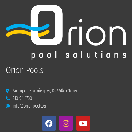
Orion Pools
Λάμπρου Κατσώνη 54, Καλλιθέα 17674
210-9411730
info@orionpools.gr
F
I
Y
a
n
o