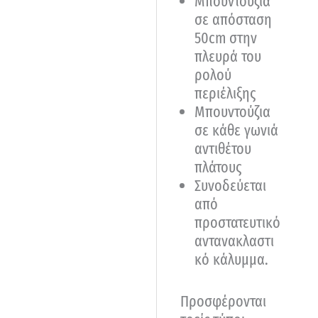
Μπουντούζια
σε απόσταση
50cm στην
πλευρά του
ρολού
περιέλιξης
Μπουντούζια
σε κάθε γωνιά
αντιθέτου
πλάτους
Συνοδεύεται
από
προστατευτικό
αντανακλαστι
κό κάλυμμα.
Προσφέρονται