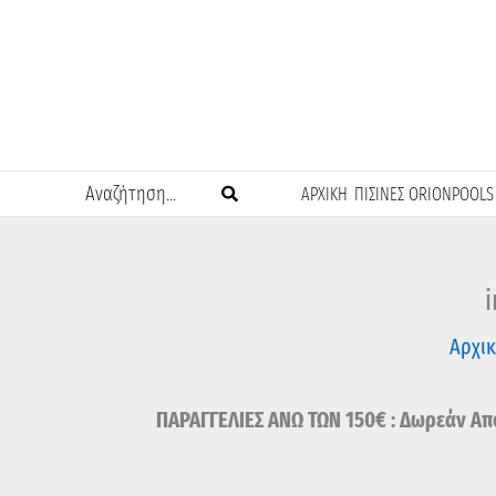
Μετάβαση
στο
περιεχόμενο
Search
ΑΡΧΙΚΗ
ΠΙΣΙΝΕΣ ORIONPOOLS
for:
Αρχι
ΠΑΡΑΓΓΕΛΙΕΣ ΑΝΩ ΤΩΝ 150€ : Δωρεάν Απο