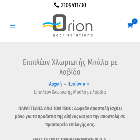
Μετάβαση
Επιπλέον
2109411730
στο
Χλωριωτής
περιεχόμενο
Μπάλα
με
λαβίδα
ποσότητα
Επιπλέον Χλωριωτής Μπάλα με
λαβίδα
Αρχική
Προϊόντα
Επιπλέον Χλωριωτής Μπάλα με λαβίδα
ΠΑΡΑΓΓΕΛΙΕΣ ΑΝΩ ΤΩΝ 150€ : Δωρεάν Αποστολή Ισχύει
μόνο για τα προάστια της Αθήνας και για την αποστολή σε
πρακτορείο επιλογής σας.
ΟΛΕΣ ΟΙ ΤΙΜΕΣ ΠΕΡΙΛΑΜΒΑΝΟΥΝ Φ.Π.Α.