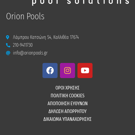
Orion Pools
Λάμπρου Κατσώνη 54, Καλλιθέα 17674
210-9411730
info@orionpools.gr
F
I
Y
a
n
o
c
s
u
e
t
t
ΟΡΟΙ ΧΡΗΣΗΣ
b
a
u
ΠΟΛΙΤΙΚΗ COOKIES
o
g
b
ΑΠΟΠΟΙΗΣΗ ΕΥΘΥΝΩΝ
o
r
e
ΔΗΛΩΣΗ ΑΠΟΡΡΗΤΟΥ
k
a
ΔΙΚΑΙΩΜΑ ΥΠΑΝΑΧΩΡΗΣΗΣ
m