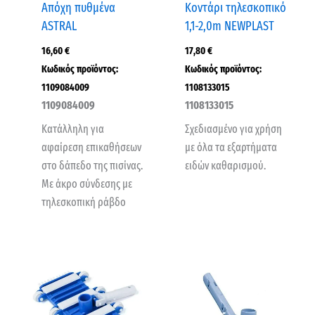
Απόχη πυθμένα
Κοντάρι τηλεσκοπικό
ASTRAL
1,1-2,0m NEWPLAST
16,60
€
17,80
€
Κωδικός προϊόντος:
Κωδικός προϊόντος:
1109084009
1108133015
1109084009
1108133015
Κατάλληλη για
Σχεδιασμένο για χρήση
αφαίρεση επικαθήσεων
με όλα τα εξαρτήματα
στο δάπεδο της πισίνας.
ειδών καθαρισμού.
Με άκρο σύνδεσης με
τηλεσκοπική ράβδο