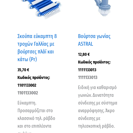
Σκούπα εύκαμπτη 8
Βούρτσα γωνίας
τροχών Γαλλίας με
ASTRAL
βούρτσες πλάϊ και
12,80
€
κάτω (Pr)
Κωδικός προϊόντος:
35,70
€
1111133013
1111133013
Κωδικός προϊόντος:
1101133002
Ειδική για καθαρισμό
1101133002
γωνιών. Δυνατότητα
Εύκαμπτη.
σύνδεσης με σύστημα
Προσαρμόζεται στο
αναρρόφησης. Άκρο
κλασσικό τηλ. ράβδο
σύνδεσης με
και στο επιπλέοντα
τηλεσκοπική ράβδο.