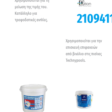
Χρησιμοποιείται για τη
μείωση της τιμής του.
Κατάλληλο για
210941
τροφοδοτικές αντλίες.
Χρησιμοποιείται για την
επισκευή επιφανειών
από βινύλιο στις πισίνες
Technypools.
Price
Price
range:
range:
35,50 €
77,00 €
through
through
155,00 €
178,00 €