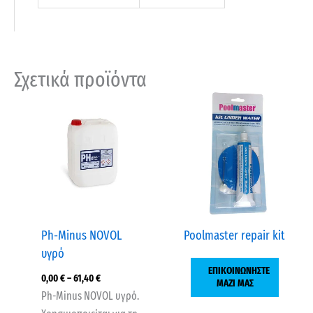
Σχετικά προϊόντα
Price
range:
0,00 €
through
61,40 €
Ph-Minus NOVOL
Poolmaster repair kit
υγρό
ΕΠΙΚΟΙΝΩΝΗΣΤΕ
0,00
€
–
61,40
€
ΜΑΖΙ ΜΑΣ
Ph-Minus NOVOL υγρό.