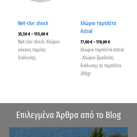
Net-clor shock
Χλώριο ταμπλέτα
Astral
35,50
€
–
155,00
€
Net-clor shock. Χλώριο
77,00
€
–
178,00
€
κόκκος ταχείας
Χλώριο ταμπλέτα Astral
διάλυσης.
. Χλώριο βραδείας
διάλυσης σε ταμπλέτα
200gr
Επιλεγμένα Άρθρα από το Blog