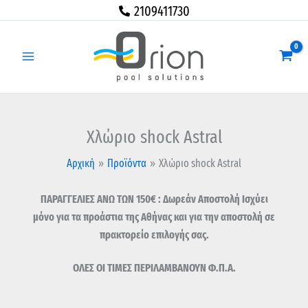
Μετάβαση
Χλώριο
Price
2109411730
στο
shock
range:
περιεχόμενο
Astral
69,00 €
ποσότητα
through
178,00 €
Χλώριο shock Astral
Αρχική
Προϊόντα
Χλώριο shock Astral
ΠΑΡΑΓΓΕΛΙΕΣ ΑΝΩ ΤΩΝ 150€ : Δωρεάν Αποστολή Ισχύει
μόνο για τα προάστια της Αθήνας και για την αποστολή σε
πρακτορείο επιλογής σας.
ΟΛΕΣ ΟΙ ΤΙΜΕΣ ΠΕΡΙΛΑΜΒΑΝΟΥΝ Φ.Π.Α.