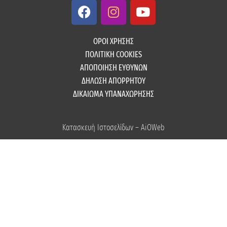
F
I
Y
a
n
o
c
s
u
e
t
t
ΟΡΟΙ ΧΡΗΣΗΣ
b
a
u
ΠΟΛΙΤΙΚΗ COOKIES
o
g
b
ΑΠΟΠΟΙΗΣΗ ΕΥΘΥΝΩΝ
o
r
e
ΔΗΛΩΣΗ ΑΠΟΡΡΗΤΟΥ
k
a
ΔΙΚΑΙΩΜΑ ΥΠΑΝΑΧΩΡΗΣΗΣ
m
Κατασκευή Ιστοσελίδων – AiOWeb