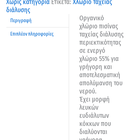
Χωρίς κατηγορία
Ετικέτα:
Χλώριο ταχείας
διάλυσης
Οργανικό
Περιγραφή
χλώριο πισίνας
ταχείας διάλυσης
Επιπλέον πληροφορίες
περιεκτικότητας
σε ενεργό
χλώριο 55% για
γρήγορη και
αποτελεσματική
απολύμανση του
νερού.
Έχει μορφή
λευκών
ευδιάλυτων
κόκκων που
διαλύονται
γρήγορα