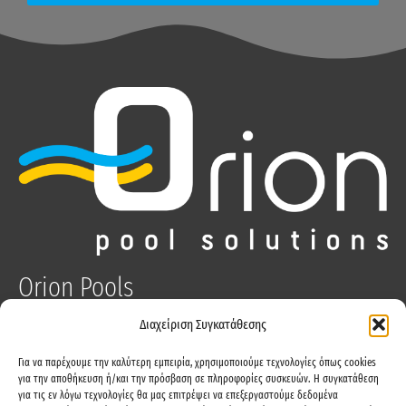
Orion Pools
Διαχείριση Συγκατάθεσης
Λάμπρου Κατσώνη 54, Καλλιθέα 17674
Για να παρέχουμε την καλύτερη εμπειρία, χρησιμοποιούμε τεχνολογίες όπως cookies
210-9411730
για την αποθήκευση ή/και την πρόσβαση σε πληροφορίες συσκευών. Η συγκατάθεση
για τις εν λόγω τεχνολογίες θα μας επιτρέψει να επεξεργαστούμε δεδομένα
info@orionpools.gr