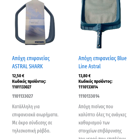
Απόχη επιφανείας
Απόχη επιφανείας Blue
ASTRAL SHARK
Line Astral
12,50
€
13,80
€
Κωδικός προϊόντος:
Κωδικός προϊόντος:
1101133027
1110133014
1101133027
1110133014
Κατάλληλη για
Απόχη πισίνας που
επιφανειακά αιωρήματα.
καλύπτει όλες τις ανάγκες
Με άκρο σύνδεσης σε
καθαρισμού των
τηλεσκοπική ράβδο.
στοιχείων επιβάρυνσης
του νερού που επιπλέουν