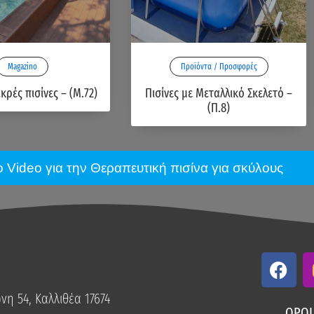
Magazino
Προϊόντα / Προσφορές
ικρές πισίνες – (Μ.72)
Πισίνες με Μεταλλικό Σκελετό –
(Π.8)
το Video για την Θεραπευτική πισίνα για σκύλους
F
a
c
η 54, Καλλιθέα 17674
e
ΟΡΟΙ