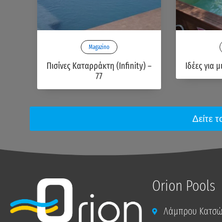
Magazino
Πισίνες Καταρράκτη (Infinity) –
Ιδέες για μ
77
Δείτε 
Orion Pools
Λάμπρου Κατσών