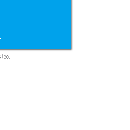
.
 leo.