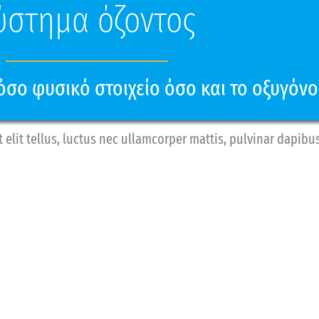
ύστημα όζοντος
τόσο φυσικό στοιχείο όσο και το οξυγόνο
 elit tellus, luctus nec ullamcorper mattis, pulvinar dapibus